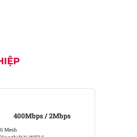
HIỆP
MESHPRO 1
400Mbps / 2Mbps
01 Mesh