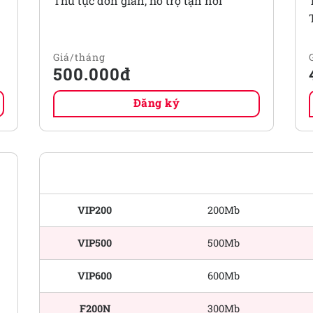
Thủ tục đơn giản, hỗ trợ tận nơi
500.000đ
Đăng ký
BĂNG THÔNG
TÊN GÓI CƯỚC
TRONG NƯỚC
VIP200
200Mb
VIP500
500Mb
VIP600
600Mb
F200N
300Mb