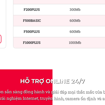
F200PLUS
300Mb
F500BASIC
600Mb
F500PLUS
600Mb
F1000PLUS
1000Mb
HỖ TRỢ ONLINE 24/7
n sẵn sàng đồng hành và giải đáp mọi thắc mắc của 
rải nghiệm Internet, truyền hình, camera ổn định và a