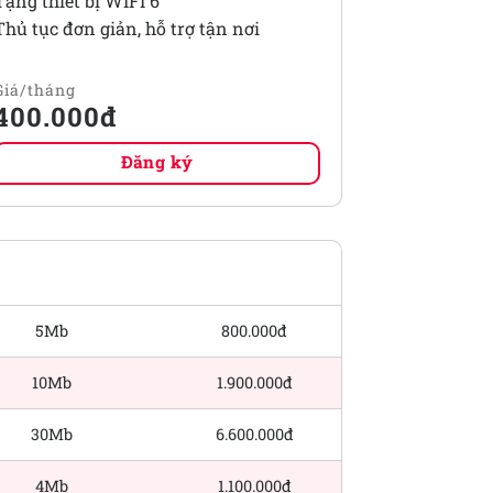
Tặng thiết bị WIFI 6
Thủ tục đơn giản, hỗ trợ tận nơi
400.000đ
Đăng ký
BĂNG THÔNG
GIÁ CƯỚC
QUỐC TẾ
5Mb
800.000đ
10Mb
1.900.000đ
30Mb
6.600.000đ
4Mb
1.100.000đ