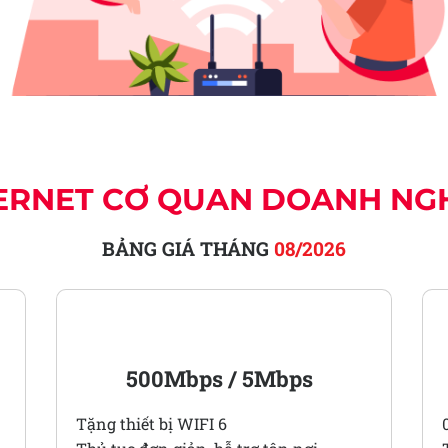
ERNET CƠ QUAN DOANH NG
BẢNG GIÁ THÁNG
08/2026
PRO 2
500Mbps / 5Mbps
Tặng thiết bị WIFI 6