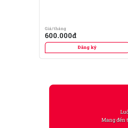
600.000đ
Đăng ký
Luô
Mang đến t